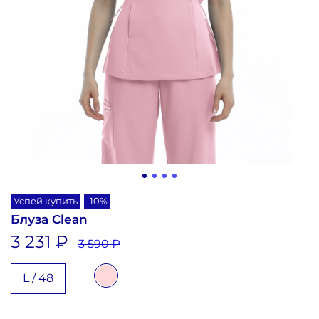
Успей купить
-10%
Блуза Clean
3 231 ₽
3 590 ₽
L / 48